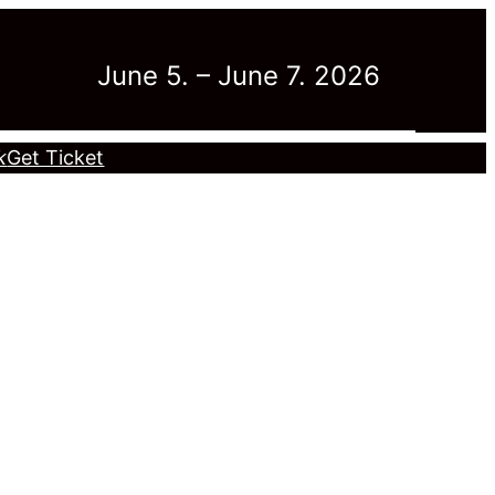
June 5. – June 7. 2026
k
Get Ticket