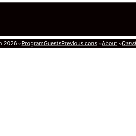
n 2026
Program
Guests
Previous cons
About
Dans