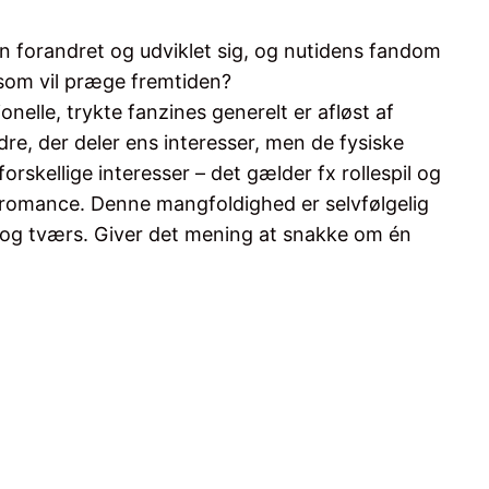
en forandret og udviklet sig, og nutidens fandom
r som vil præge fremtiden?
elle, trykte fanzines generelt er afløst af
e, der deler ens interesser, men de fysiske
skellige interesser – det gælder fx rollespil og
g romance. Denne mangfoldighed er selvfølgelig
s og tværs. Giver det mening at snakke om én