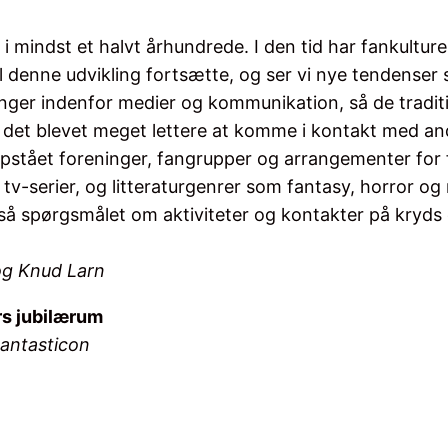
i mindst et halvt århundrede. I den tid har fankultur
Vil denne udvikling fortsætte, og ser vi nye tendense
ger indenfor medier og kommunikation, så de tradition
det blevet meget lettere at komme i kontakt med andr
stået foreninger, fangrupper og arrangementer for for
tv-serier, og litteraturgenrer som fantasy, horror o
også spørgsmålet om aktiviteter og kontakter på kryd
og Knud Larn
rs jubilærum
 Fantasticon